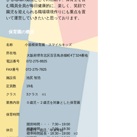
む職員全員が
毎日健康的に、楽しく、笑顔で
園児を迎えられる職場環境作りにも重点を置
いて運営
していきたいと思っております。
​保育園の概要
名称 小規模保育園 スマイルキッズ
所在地
大阪府堺市北区百舌鳥赤畑町4丁324番地
電話番号
072-275-8825
FAX番号
072-275-7825
施設長 池尻 智浩
定員数 19名
クラス
3クラス
※1
業務内容 ０歳児～２歳児を対象とした保育園
保育時間
開所時間・・・ 7:30～19:00
標準時間・・・ 7:30～18:30
休日 日曜日、祝日、年末年始
標準時間延長・18:30～19:00
※2