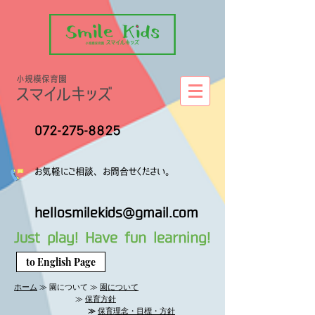
小規模保育園
スマイルキッズ
072-275-8825
​お気軽にご相談、お問合せください。
hellosmilekids@gmail.com
Just play! Have fun learning!
to English Page
ホーム
≫ 園について ≫
園について
≫
保育方針
≫
保育理念・目標・方針